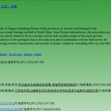
 江苏； 安徽
enter of Jiangsu-Shandong-Henan-Anhui provinces; its tectonic unit belonged to the
was a major hosting coal belt in North China. Since Permo-Carboniferous, this area underwent
was closely related to the two tectonic activity belts on plate margin of the south and east
alysis of the geological data in the study area and in combination with the field survey, the
eology tectonic characteristics and tectonic evolution, studied its controlling effect on coal field
olution
Xu-Su area
Jiangsu
Anhui
质学刊,2011,35(3):247-250
肯,李甜,李治.
华北板块东南缘徐淮推覆-褶皱带的物理模拟
[J].地质通报,2018,37(6):108
凤鸣,蔡逸涛.
江苏徐州塔山橄榄玄武玢岩地球化学特征及其与金刚石成因关系
[J].地质通报
征及其演化
[J].地质学刊,2011,35(3):247-250.
构造特征及成因
[J].地质学刊,2017,41(4):614-618.