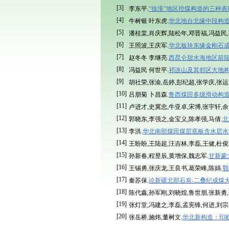
[3]
李东平.
“徐淮”地区控煤构造的三种
[4]
牛树银 叶东虎.
华北地台北缘中段构
[5]
潘桂棠,肖庆辉,陆松年,邓晋福,冯益民,
[6]
王照波,王庆军.
华北板块东缘金刚石
[7]
赵冬冬 李继亮.
西昆仑甜水海地区前
[8]
冯益民 何世平.
祁连山及其邻区大地
[9]
胡社荣,张渝,岳婷,彭纪超,张学庆,张运
[10]
吕朋菊 卜昌森.
鲁西煤田多级滑动构
[11]
卢进才,史冀忠,牛亚卓,宋博,张宇轩,余
[12]
郭晓东,李强之,金宝义,陈孝强,马倩.
北
[13]
李洪.
华北南部煤田煤层底板含水层水
[14]
王盼盼,王陆超,汪吉林,李磊,王健,杜俊
[15]
孙新春,程昱辰,黄增保,魏志军.
甘新蒙
[16]
王锡勇,张庆龙,王良书,葛荣峰,陈娟.
鄂
[17]
秦苏保.
论新疆北部石炭-二叠纪成煤
[18]
陈代鑫,孙军刚,刘晓煌,鲁世朋,张新勇,
[19]
张灯堂,冯建之,李磊,孟宪锋,何进,刘宗
[20]
张岳桥,施炜,董树文.
华北新构造：印