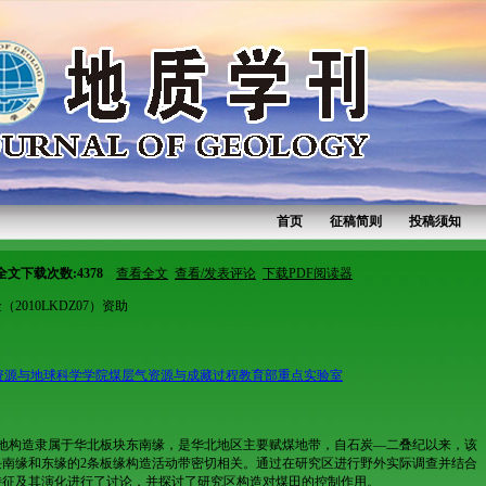
首页
征稿简则
投稿须知
全文下载次数
:
4378
查看全文
查看/发表评论
下载PDF阅读器
010LKDZ07）资助
资源与地球科学学院煤层气资源与成藏过程教育部重点实验室
地构造隶属于华北板块东南缘，是华北地区主要赋煤地带，自石炭—二叠纪以来，该
南缘和东缘的2条板缘构造活动带密切相关。通过在研究区进行野外实际调查并结合
特征及其演化进行了讨论，并探讨了研究区构造对煤田的控制作用。