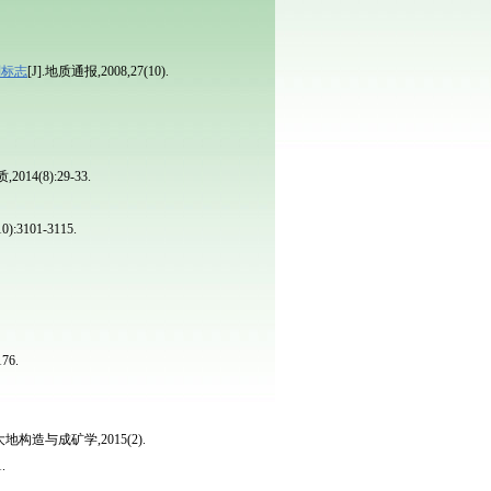
别标志
[J].地质通报,2008,27(10).
014(8):29-33.
):3101-3115.
76.
.大地构造与成矿学,2015(2).
.