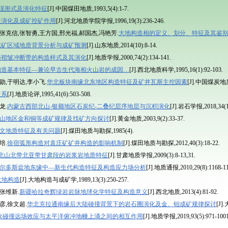
表现形式及演化特征
[J].中国煤田地质,1993,5(4):1-7.
造演化及成矿控矿作用
[J].河北地质学院学报,1996,19(3):236-246.
张克信,张智勇,王方国,邢光福,郝国杰,冯艳芳.
大地构造相的定义、划分、特征及其鉴
成矿区域地质背景分析与成矿预测
[J].山东地质,2014(10):8-14.
陆褶皱冲断带的构造样式及其演化
[J].地质学报,2000,74(2):134-141.
构造基本特征—兼论早古生代海相火山岩的成因…
[J].西北地质科学,1995,16(1):92-103.
勋,于明达,李小飞.
华北板块南缘北东地区构造特征及矿井瓦斯主控因素
[J].中国煤炭地质,2
造系
[J].地质论评,1995,41(6):503-508.
龙.
内蒙古西部北山-银额地区石炭纪-二叠纪层序地层与沉积演化
[J].岩石学报,2018,34(10
山地区金和铜等成矿规律及找矿方向探讨
[J].黄金地质,2003,9(2):33-37.
文地质特征及有关问题
[J].煤田地质与勘探,1985(4).
培.
徐宿弧形构造对袁庄矿矿井构造的影响机制
[J].煤田地质与勘探,2012,40(3):18-22.
北山北带北亚带甘肃段的岩浆岩地质特征
[J].甘肃地质学报,2009(3):8-13,31.
尔多斯盆地东缘中—新生代构造特征及构造应力场分析
[J].地质通报,2010,29(8):1168-11
大地构造
[J].大地构造与成矿学,1989,13(3):250-257.
张维新.
新疆哈拉奇辉绿岩岩脉地球化学特征及构造意义
[J].西北地质,2013(4):81-92.
彦,徐文超.
华北克拉通南缘后大陆碰撞背景下的岩石圈演化及金、钼成矿规律探讨
[J]
欧碰撞远场效应与太平洋俯冲地幔上涌之间的相互作用
[J].地质学报,2019,93(5):971-1001