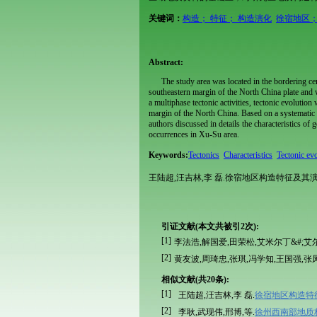
关键词：
构造； 特征； 构造演化
徐宿地区；
Abstract:
The study area was located in the bordering c
southeastern margin of the North China plate and 
a multiphase tectonic activities, tectonic evolution 
margin of the North China. Based on a systematic an
authors discussed in details the characteristics of g
occurrences in Xu-Su area.
Keywords:
Tectonics
Characteristics
Tectonic ev
王陆超,汪吉林,李 磊.徐宿地区构造特征及其演化[J].地
引证文献(本文共被引2次):
[1]
李法浩,解国爱,田荣松,艾米尔丁&#;艾尔
[2]
黄友波,周琦忠,张琪,冯学知,王国强,张
相似文献(共20条):
[1]
王陆超,汪吉林,李 磊.
徐宿地区构造特
[2]
李耿,武现伟,邢博,等.
徐州西南部地质